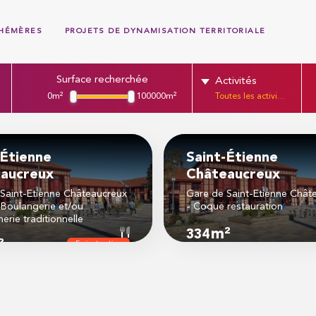
PHÉMÈRES
PROJETS DE DYNAMISATION TERRITORIALE
Surface recherchée
Activités
0m²
100000m²
Toutes les activités
-Étienne
Saint-Étienne
aucreux
Châteaucreux
Saint-Etienne Châteaucreux
Gare de Saint-Etienne Chât
Boulangerie et/ou
- Coque restauration
erie traditionnelle
m²
334
²
En instruction
I
À partir de 76
m²