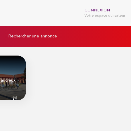
CONNEXION
Votre espace utilisateur
Rechercher une annonce
eaucreux
nfructueux