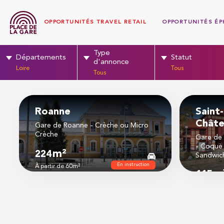
OPPORTUNITÉS TRAVEL RETAIL
OPPORTUNITÉS É
Type
Départements
Statut
d'annonce
Loire
Tous
Tous
Roanne
Saint
Châte
Gare de Roanne - Crèche ou Micro
Crèche
Gare de 
- Coque 
m²
224
Sandwich
En instruction
À partir de 60
m²
m
115